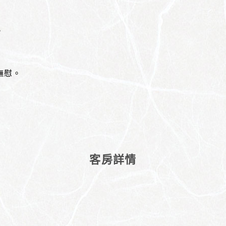
。
撫慰。
客房詳情