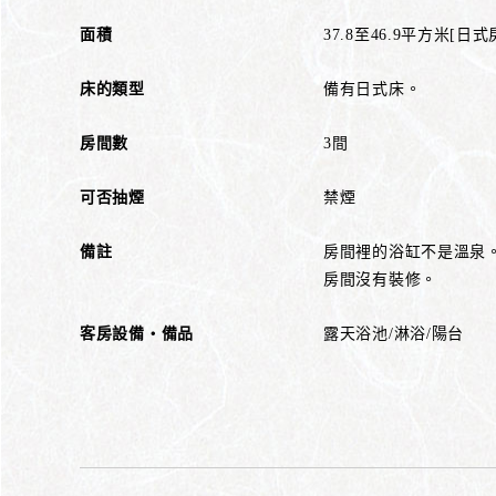
面積
37.8至46.9平方米[日
床的類型
備有日式床。
房間數
3間
可否抽煙
禁煙
備註
房間裡的浴缸不是溫泉
房間沒有裝修。
客房設備・備品
露天浴池/淋浴/陽台