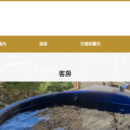
施內
溫泉
交通和觀光
客房