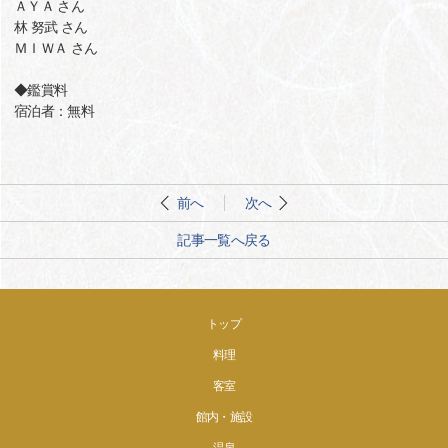
ＡＹＡ さん
林 努武 さん
ＭＩＷＡ さん
◆鑑賞料
宿泊者：無料
前へ
次へ
記事一覧へ戻る
トップ
料理
客室
館内・施設