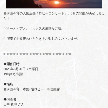
西伊豆今宵の人気企画「ロビーコンサート」、6月の開催が決定しまし
た！
ギターとピアノ、サックスの豪華な共演。
生演奏で夕食後のひとときをお楽しみくださいませ。
=･=･=･=･=･=･=･=･=･=･=･=･=･=･=･=･=･=･=･=･=
◆開催日時
2026年6月20日（土曜日）
19時30分開演
◆場所
西伊豆今宵 本館4階ロビー ※自由席
◆演奏者
田中 真理 さん