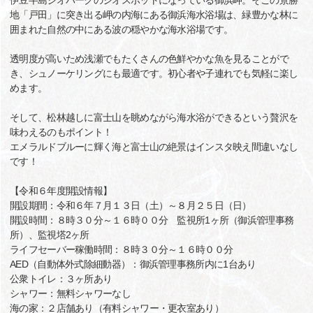
伊豆半島ジオパークのジオスポットになっている御浜岬。そこの景勝
地「戸田」に突き出る岬の内海にある御浜海水浴場は、緑豊かな林に
囲まれた自然の中にある波の穏やかな海水浴場です。
透明度が高いため浅瀬でもたくさんの色鮮やかな魚を見ることがで
き、シュノーケリングにも最適です。初心者や子連れでも気軽に楽し
めます。
そして、松林越しに富士山を眺めながら海水浴ができるという贅沢を
味わえるのもポイント！
エメラルドブルーに輝く海と富士山の絶景はインスタ映え間違いなし
です！
【令和６年度開設情報】
開設期間：令和６年７月１３日（土）～８月２５日（日）
開設時間：８時３０分～１６時００分 監視所1ヶ所（御浜管理事務
所）、監視塔2ヶ所
ライフセーバー稼働時間：８時３０分～１６時００分
AED（自動体外式除細動器）：御浜管理事務所内に1台あり
公衆トイレ：３ヶ所あり
シャワー：無料シャワーなし
海の家：２店舗あり（有料シャワー・更衣室あり）