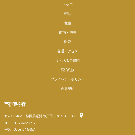
トップ
料理
客室
館内・施設
温泉
交通アクセス
よくあるご質問
宿泊約款
プライバシーポリシー
会員規約
西伊豆今宵
〒
410-3402
静岡県沼津市戸田３８７８－８６
TEL
0558-94-5656
FAX
0558-94-5657